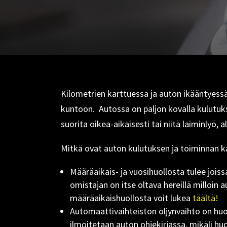
Kilometrien karttuessa ja auton ikääntyessä 
kuntoon. Autossa on paljon kovalla kulutuks
suorita oikea-aikaisesti tai niitä laiminly
Mitkä ovat auton kulutuksen ja toiminnan k
Määräaikais- ja vuosihuollosta tulee joiss
omistajan on itse oltava hereillä milloin 
määräaikaishuollosta voit lukea
täältä!
Automaattivaihteiston öljynvaihto on huolt
ilmoitetaan auton ohjekirjassa, mikäli hu