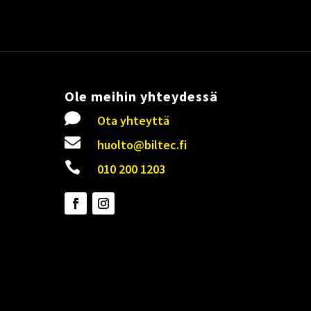
Ole meihin yhteydessä

Ota yhteyttä

huolto@biltec.fi

010 200 1203