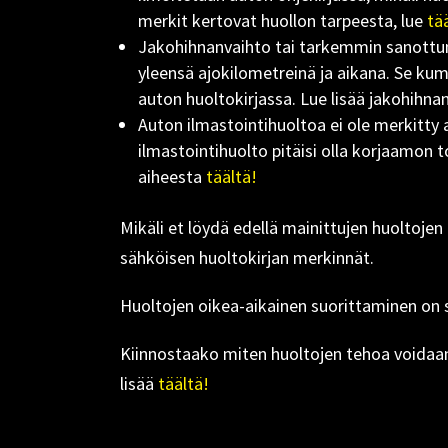
merkit kertovat huollon tarpeesta, lue
tä
Jakohihnanvaihto tai tarkemmin sanottuna
yleensä ajokilometreinä ja aikana. Se kum
auton huoltokirjassa. Lue lisää jakohihna
Auton ilmastointihuoltoa ei ole merkitty a
ilmastointihuolto pitäisi olla korjaamon 
aiheesta
täältä!
Mikäli et löydä edellä mainittujen huoltoj
sähköisen huoltokirjan merkinnät.
Huoltojen oikea-aikainen suorittaminen on 
Kiinnostaako miten huoltojen tehoa voidaan
lisää
täältä!