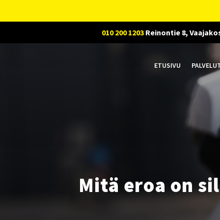
010 200 1203
Reinontie 8, Vaajako
ETUSIVU
PALVELU
Mitä eroa on si