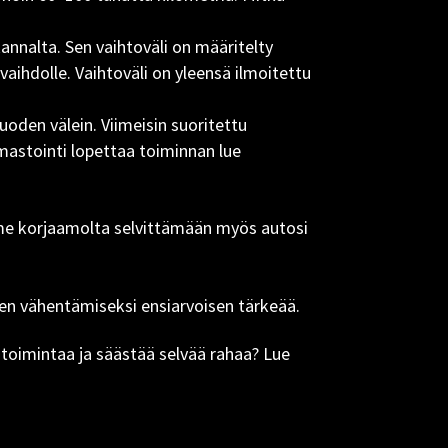
nnalta. Sen vaihtoväli on määritelty
aihdolle. Vaihtoväli on yleensä ilmoitettu
vuoden välein. Viimeisin suoritettu
lmastointi lopettaa toiminnan lue
ymme korjaamolta selvittämään myös autosi
sen vähentämiseksi ensiarvoisen tärkeää.
toimintaa ja säästää selvää rahaa? Lue