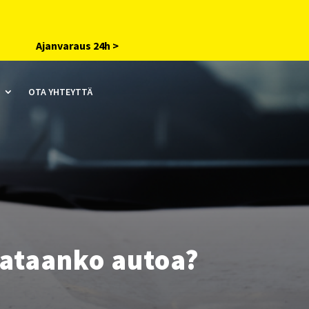
Ajanvaraus 24h >
OTA YHTEYTTÄ
rjataanko autoa?