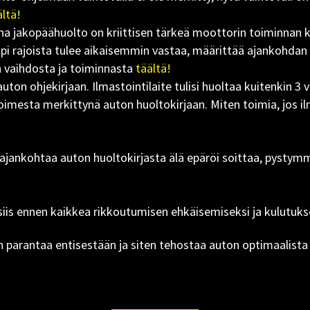
ältä!
 jakopäähuolto on kriittisen tärkeä moottorin toiminnan ka
pi rajoista tulee aikaisemmin vastaa, määrittää ajankohdan v
n vaihdosta ja toiminnasta
täältä!
uton ohjekirjaan. Ilmastointilaite tulisi huoltaa kuitenkin 3 
toimesta merkittynä auton huoltokirjaan. Miten toimia, jos i
en ajankohtaa auton huoltokirjasta älä epäröi soittaa, pyst
siis ennen kaikkea rikkoutumisen ehkäisemiseksi ja kulutuk
 parantaa entisestään ja siten tehostaa auton optimaalista 