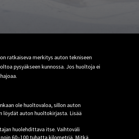
a on ratkaiseva merkitys auton tekniseen
uoltoa pysyäkseen kunnossa. Jos huoltoja ei
 hajoaa.
enkaan ole huoltovaloa, sillon auton
in löydät auton huoltokirjasta. Lisää
tajan huolehdittava itse. Vaihtoväli
n noin 60–100 tuhatta kilometriä. Mitkä