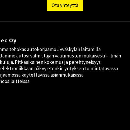
Ota yhteyttä
tec Oy
me tehokas autokorjaamo Jyväskylän laitamilla.
lamme autosi valmistajan vaatimusten mukaisesti – ilman
okuluja. Pitkäaikainen kokemus ja perehtyneisyys
elektroniikkaan näkyy etenkin yrityksen toimintatavassa
orjaamossa käytettävissä asianmukaisissa
noosilaitteissa.