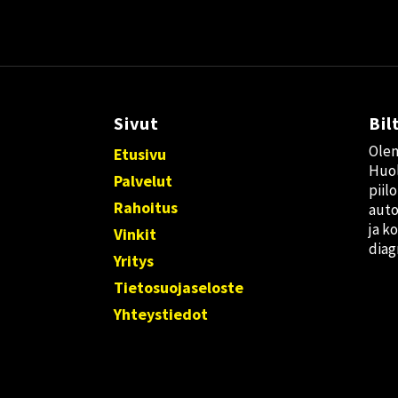
Sivut
Bil
Olem
Etusivu
Huol
Palvelut
piil
Rahoitus
auto
ja k
Vinkit
diag
Yritys
Tietosuojaseloste
Yhteystiedot