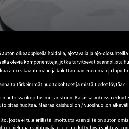
auton oikeaoppisella hoidolla, ajotavalla ja ajo-olosuhteill
ella olevia komponentteja, jotka tarvitsevat säännöllistä h
ö, alkaa auto vikaantumaan ja kuluttamaan enemmän ja lopulta
annalta tärkeimmät huoltokohteet ja mistä tiedot löytää?
ain autoissa ilmoitus mittaristoon. Kaikissa autoissa ei kuit
auto pitää huoltaa. Määräaikaishuollon / vuosihuollon aikaväl
o, josta ei tule erillistä ilmoitusta vaan siitä on auton omis
olto-ohjelmaan vaihtoväliä ei ole merkitty, hyvä vaihtoväli o