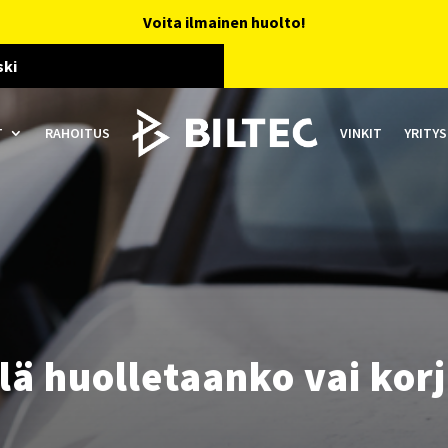
Voita ilmainen huolto!
ski
T
RAHOITUS
VINKIT
YRITYS
llä huolletaanko vai ko