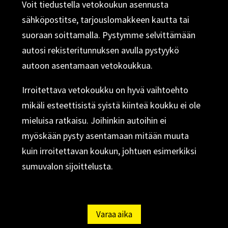
Voit tiedustella vetokoukun asennusta
sähköpostitse, tarjouslomakkeen kautta tai
suoraan soittamalla. Pystymme selvittämään
autosi rekisteritunnuksen avulla pystyykö
autoon asentamaan vetokoukkua.
Irroitettava vetokoukku on hyvä vaihtoehto
mikäli esteettisistä syistä kiinteä koukku ei ole
mieluisa ratkaisu. Joihinkin autoihin ei
myöskään pysty asentamaan mitään muuta
kuin irroitettavan koukun, johtuen esimerkiksi
sumuvalon sijoittelusta.
Varaa aika