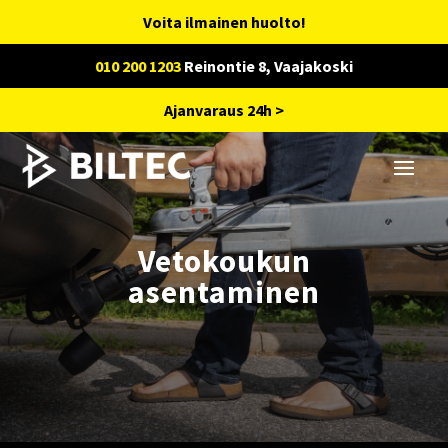
Voita ilmainen huolto!
010 200 1203
Reinontie 8, Vaajakoski
Ajanvaraus 24h >
Vetokoukun
asentaminen