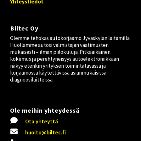
Yhteystiedot
Biltec Oy
Olemme tehokas autokorjaamo Jyväskylän laitamilla.
Huollamme autosi valmistajan vaatimusten
mukaisesti – ilman piilokuluja. Pitkäaikainen
kokemus ja perehtyneisyys autoelektroniikkaan
näkyy etenkin yrityksen toimintatavassa ja
korjaamossa käytettävissä asianmukaisissa
diagnoosilaitteissa.
Ole meihin yhteydessä

Ota yhteyttä

huolto@biltec.fi