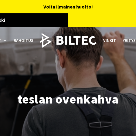
Voita ilmainen huolto!
ski
T
RAHOITUS
VINKIT
YRITYS
teslan ovenkahva