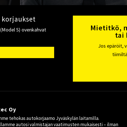
 korjaukset
Mietitkö, 
a (Model S) ovenkahvat
tai
Jos epäröit, 
tiimilt
tec Oy
me tehokas autokorjaamo Jyväskylän laitamilla.
lamme autosi valmistajan vaatimusten mukaisesti – ilman