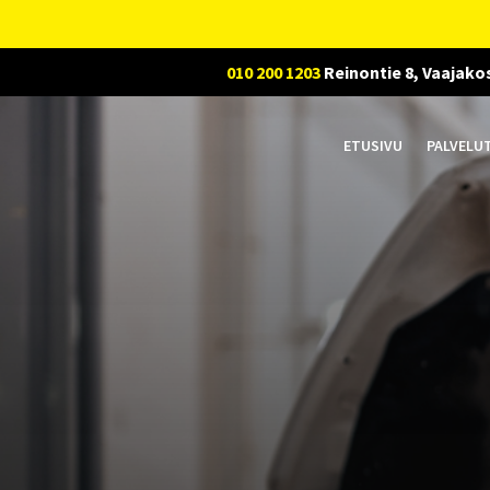
010 200 1203
Reinontie 8, Vaajako
ETUSIVU
PALVELU