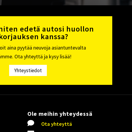
miten edetä autosi huollon
 korjauksen kanssa?
voit aina pyytää neuvoja asiantuntevalta
ämme. Ota yhteyttä ja kysy lisää!
Yhteystiedot
Ole meihin yhteydessä

Ota yhteyttä