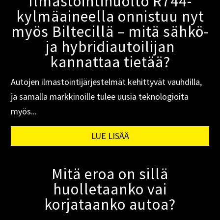
Ilmastointihuolto R744-
kylmäaineella onnistuu nyt
myös Biltecillä – mitä sähkö-
ja hybridiautoilijan
kannattaa tietää?
Autojen ilmastointijärjestelmät kehittyvät vauhdilla,
ja samalla markkinoille tulee uusia teknologioita
myös...
LUE LISÄÄ
Mitä eroa on sillä
huolletaanko vai
korjataanko autoa?