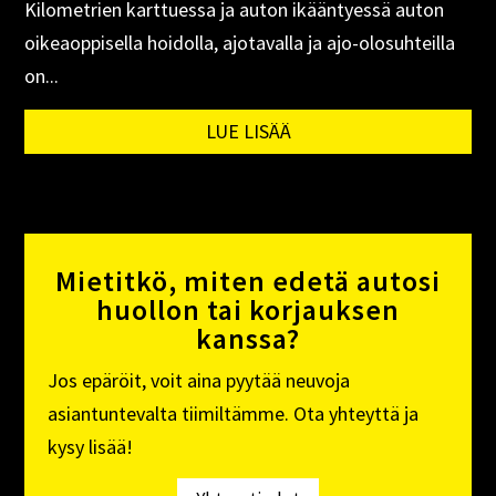
Kilometrien karttuessa ja auton ikääntyessä auton
oikeaoppisella hoidolla, ajotavalla ja ajo-olosuhteilla
on...
LUE LISÄÄ
Mietitkö, miten edetä autosi
huollon tai korjauksen
kanssa?
Jos epäröit, voit aina pyytää neuvoja
asiantuntevalta tiimiltämme. Ota yhteyttä ja
kysy lisää!