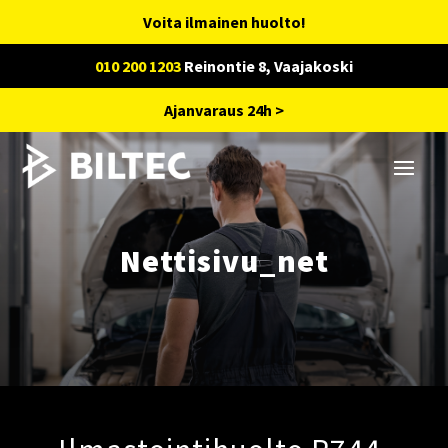
Voita ilmainen huolto!
010 200 1203
Reinontie 8, Vaajakoski
Ajanvaraus 24h >
Nettisivu_net