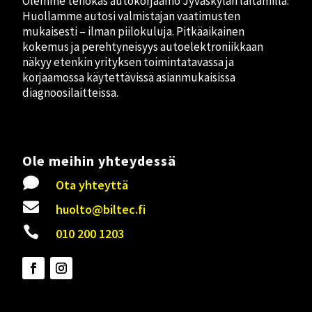
Olemme tehokas autokorjaamo Jyväskylän laitamilla.
Huollamme autosi valmistajan vaatimusten
mukaisesti – ilman piilokuluja. Pitkäaikainen
kokemus ja perehtyneisyys autoelektroniikkaan
näkyy etenkin yrityksen toimintatavassa ja
korjaamossa käytettävissä asianmukaisissa
diagnoosilaitteissa.
Ole meihin yhteydessä

Ota yhteyttä

huolto@biltec.fi

010 200 1203